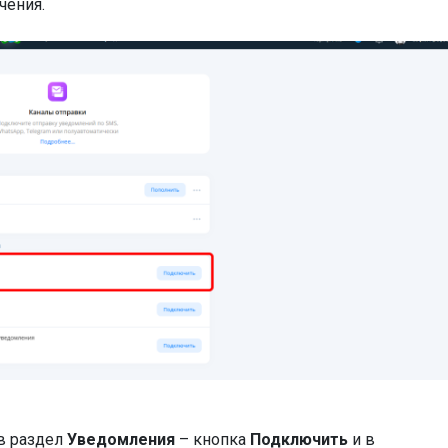
чения.
в раздел
Уведомления
– кнопка
Подключить
и в