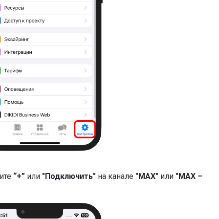
ите
“+”
или
"Подключить"
на канале
"MAX"
или
"MAX –