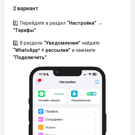
2 вариант
1️⃣ Перейдите в раздел
“Настройки” →
“Тарифы”
.
2️⃣ В разделе
“Уведомления”
найдите
“WhatsApp* + рассылки”
и нажмите
“Подключить”
.