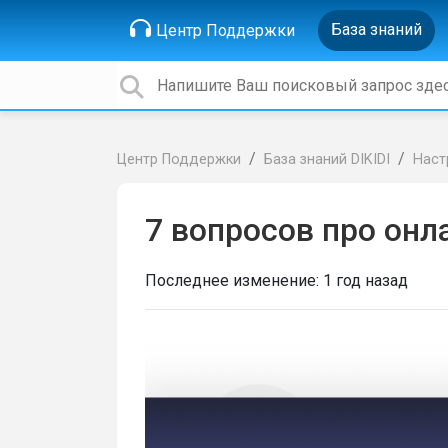
База знаний
Центр Поддержки
Центр Поддержки
База знаний DIKIDI
Наст
7 вопросов про онла
Последнее изменение:
1 год назад