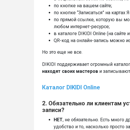
по кнопке на вашем сайте;
по кнопке “Записаться” на картах Я
по прямой ссылке, которую вы мо
любом интернет-ресурсе;
в каталоге DIKIDI Online (на сайте 
QR-код на онлайн-запись можно и
Но это еще не все.
DIKIDI поддерживает огромный каталог
находят своих мастеров
и записываютс
Каталог DIKIDI Online
2. Обязательно ли клиентам ус
записи?
НЕТ
, не обязательно. Есть много
удобство и то, насколько просто 