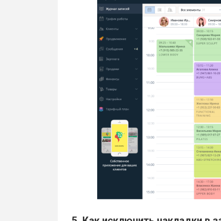
5. Как исключить накладки в з