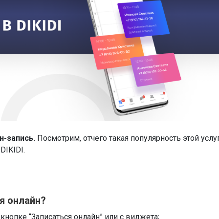
йн-запись.
Посмотрим, отчего такая популярность этой услуг
DIKIDI.
я онлайн?
 кнопке “Записаться онлайн” или с виджета;