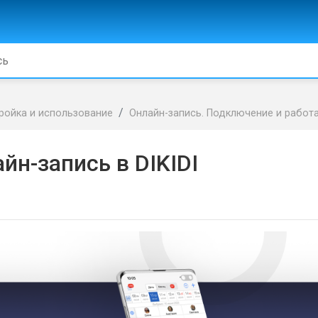
ройка и использование
Онлайн-запись. Подключение и работ
йн-запись в DIKIDI