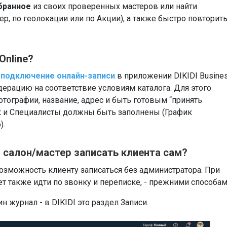
бранное
из своих проверенных мастеров или найти
р, по геолокации или по Акции), а также быстро повторит
Online?
 подключение онлайн-записи
в приложении DIKIDI Busine
одерацию на соответствие условиям каталога. Для этого
тографии, название, адрес и быть готовым “принять
ик и Специалисты должны быть заполнены (График
).
и салон/мастер записать клиента сам?
возможность клиенту записаться без администратора. При
т также идти по звонку и переписке, - прежними способам
 журнал - в DIKIDI это раздел Записи.