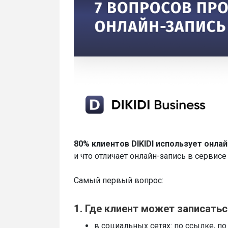
80% клиентов DIKIDI использует онла
и что отличает онлайн-запись в сервисе 
Самый первый вопрос:
1. Где клиент может записатьс
в социальных сетях: по ссылке, по