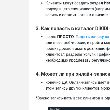
Клиенты могут создать раздел
Из
подходящего специалиста (наприме
запись и оставить отзыв о визите.
3. Как попасть в каталог DIKIDI 
очень
ПРОСТО
.
Подать заявку на
или в его веб-версии, и пройти м
проект должен иметь реальные фо
клиентов”: разделы Услуги, Граф
необходимо продлевать регулярно
4. Может ли при онлайн-запис
конечно
ДА
. Онлайн-запись дает 
этом запись других клиентов може
*Важно записывать всех клиентов в один