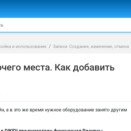
ройка и использование
Записи. Создание, изменение, отмена
очего места. Как добавить
д
айн, а в это же время нужное оборудование занято другим
в DIKIDI предусмотрен функционал Ресурсы
.