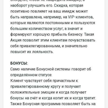
наоборот улучшить его. Скидка, которая
позитивно повлияет на ваш имидж может
быть направлена, например, на VIP-клиентов,
которые являются постоянными и пользуются
большим количеством услуг, а значит и
формируют хорошую прибыль бизнесу. Такая
Акция позволит этим клиентам почувствовать
себя привилегированными, и значительно
повысит их лояльность.
БОНУСЫ:
Само наличие Бонусной системы говорит об
определённом статусе.
Клиент чувствует себя причастным к
привилегированному кругу и получает
положительные эмоции и когда получает
бонусы на счёт и когда копит их и когда тратит.
Также Бонусная программа позволяет быть на