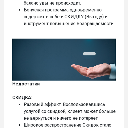
баланс
увы
не происходит;
Бонусная
программа одновременно
содержит в себе
и
СКИДКУ (Выгоду) и
инструмент повышения
Возвращаемости.
Недостатки
СКИДКА:
Разовый
эффект. Воспользовавшись
услугой со
скидкой, клиент может больше
не вернуться
и ничего не потеряет.
Широкое
распространение Скидок
стало