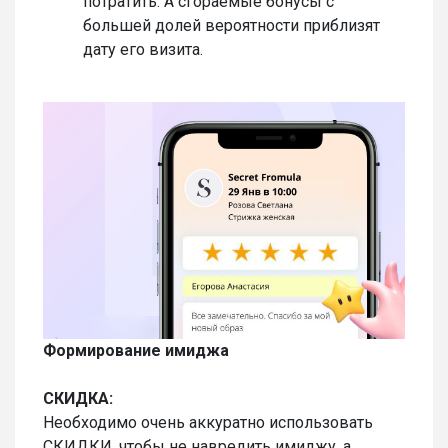
потратить.
А сгораемые
бонусы с
большей долей вероятности
приблизят
дату его визита.
Формирование имиджа
СКИДКА:
Необходимо очень аккуратно использовать
СКИДКИ, чтобы не навредить имиджу, а