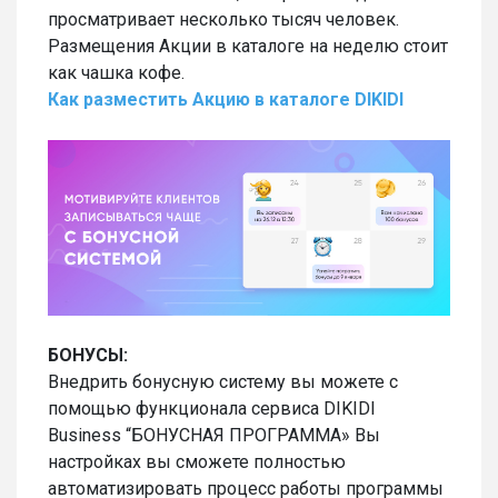
просматривает несколько тысяч человек.
Размещения Акции в каталоге на неделю стоит
как чашка кофе.
Как разместить Акцию в каталоге DIKIDI
БОНУСЫ:
Внедрить бонусную систему вы можете с
помощью функционала сервиса DIKIDI
Business “БОНУСНАЯ ПРОГРАММА» Вы
настройках вы сможете полностью
автоматизировать процесс работы программы