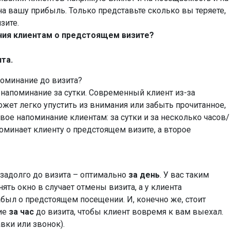
на вашу прибыль. Только представьте сколько вы теряете,
зите.
ния клиентам о предстоящем визите?
та.
поминание до визита?
напоминание за сутки. Современный клиент из-за
ет легко упустить из внимания или забыть прочитанное,
ое напоминание клиентам: за сутки и за несколько часов/
оминает клиенту о предстоящем визите, а второе
задолго до визита – оптимально
за день
. У вас таким
ять окно в случает отмены визита, а у клиента
абыл о предстоящем посещении. И, конечно же, стоит
ие
за час
до визита, чтобы клиент вовремя к вам выехал.
вки или звонок).