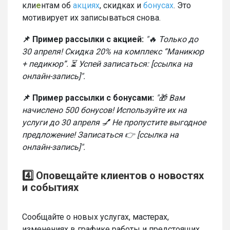
кли
е
нтам об
акциях
, скидках и
бонусах
. Это
мотивирует их записываться снова.
📌 Пример рассылки с акцией:
"🔥 Только до
30 апреля! Скидка 20% на комплекс “Маникюр
+ педикюр”. ⏳ Успей записаться: [ссылка на
онлайн-запись]".
📌 Пример рассылки с бонусами:
"🎁 Вам
начислено 500 бонусов! Используйте их на
услуги до 30 апреля 💅 Не пропустите выгодное
предложение! Записаться 👉 [ссылка на
онлайн-запись]".
4️⃣ Оповещайте клиентов о новостях
и событиях
Сообщайте о новых услугах, мастерах,
изменениях в графике работы и предстоящих