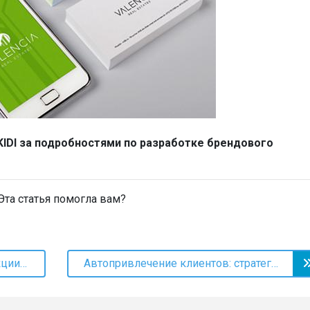
KIDI
з
а подробностями по разработке брендового
та статья помогла вам?
Страшно выгодно: 7 идей для акции к Хэллоуину
Автопривлечение клиентов: стратегии возврата постоянных клиентов и увеличения клиентской базы