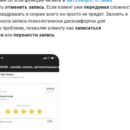
нее об этой функции читайте в
Автозапрос отзыва
ть
отменить запись.
Если клиент уже
передумал
сложнос
раздражать и скорее всего он просто не придёт. Звонить и
реноса записи психологически дискомфортно для
у проблему, позволяя клиенту как
записаться
ся
или
перенести запись
.