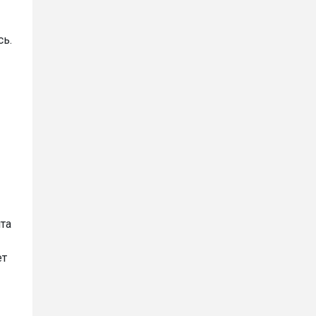
сь.
та
ет