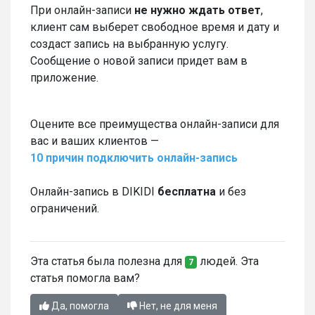
При онлайн-записи
не нужно ждать ответ
,
клиент сам выберет свободное время и дату и
создаст запись на выбранную услугу.
Сообщение о новой записи придет вам в
приложение.
Оцените все преимущества онлайн-записи для
вас и ваших клиентов —
10 причин подключить онлайн-запись
Онлайн-запись в DIKIDI
бесплатна
и без
ограничений.
Эта статья была полезна для
людей. Эта
7
статья помогла вам?
Да, помогла
Нет, не для меня