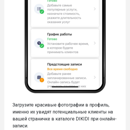
Загрузите красивые фотографии в профиль,
именно их увидят потенциальные клиенты на
вашей страничке в каталоге DIKIDI при онлайн-
записи.