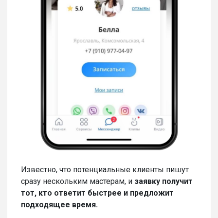
Известно, что потенциальные клиенты пишут
сразу нескольким мастерам, и
заявку получит
тот, кто ответит быстрее и предложит
подходящее время.