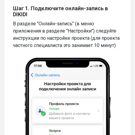
Шаг 1. Подключите онлайн-запись в
DIKIDI
В разделе "Онлайн-запись" (в меню
приложения в разделе "Настройки") следуйте
инструкции по настройке проекта (для проекта
частного специалиста это занимает 10 минут).