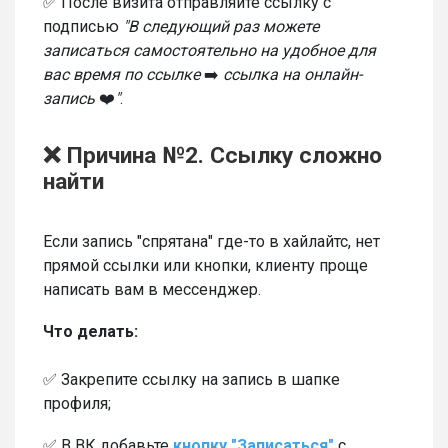
✅ После визита отправляйте ссылку с
подписью
"В следующий раз можете
записаться самостоятельно на удобное для
вас время по ссылке
➡️
ссылка на онлайн-
запись
❤️
"
.
❌ Причина №2. Ссылку сложно
найти
Если запись "спрятана" где-то в хайлайтс, нет
прямой ссылки или кнопки, клиенту проще
написать вам в мессенджер.
Что делать:
✅ Закрепите ссылку на запись в шапке
профиля;
✅ В ВК добавьте
кнопку "Записаться"
с