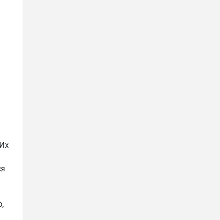
 Их
ся
,