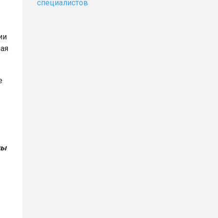
специалистов
ии
ная
е
ны