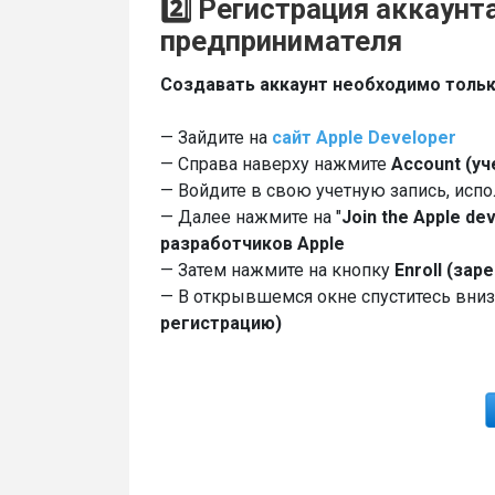
2️⃣ Регистрация аккаун
предпринимателя
Создавать аккаунт необходимо тольк
— Зайдите на
сайт Apple Developer
— Справа наверху нажмите
Account (уч
— Войдите в свою учетную запись, испо
— Далее нажмите на "
Join
the
Apple
dev
разработчиков Apple
— Затем нажмите на кнопку
Enroll (зар
— В открывшемся окне спуститесь вниз
регистрацию)