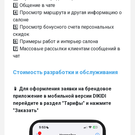
3️⃣ Общение в чате
4️⃣ Просмотр маршрута и другая информацию о
салоне
5️⃣ Просмотр бонусного счета персональных
скидок
6️⃣ Примеры работ и интерьер салона
7️⃣ Массовые рассылки клиентам сообщений в
чат
Стоимость разработки и обслужива
ния
📱
Для оформления заявки на брендовое
приложение в мобильной версии DIKIDI
перейдите в раздел "Тарифы" и нажмите
"Заказать"