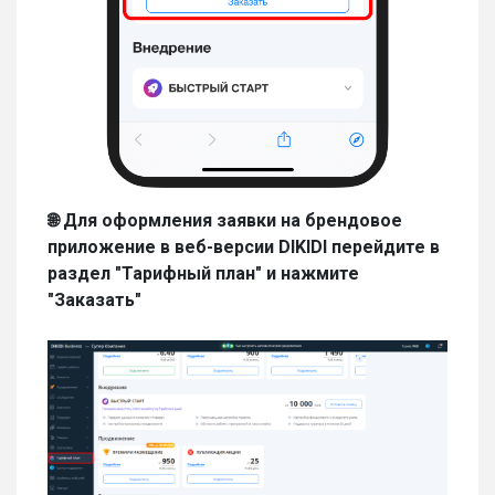
🌐
Для оформления заявки на брендовое
приложение в веб-версии DIKIDI перейдите в
раздел "Тарифный план" и нажмите
"Заказать"