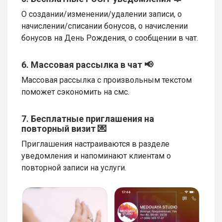
О создании/изменении/удалении записи, о
начислении/списании бонусов, о начислении
бонусов на День Рождения, о сообщении в чат.
6. Массовая рассылка в чат 📢
Массовая рассылка с произвольным текстом
поможет сэкономить на смс.
7. Бесплатные приглашения на
повторный визит 💌
Приглашения настраиваются в разделе
уведомления и напоминают клиентам о
повторной записи на услуги.