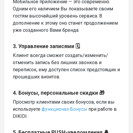
Мобильное приложение — это современно.
Одним его наличием Вы показываете своим
гостям высочайший уровень сервиса. В
дополнение к этому оно станет продолжением
уже созданного Вами бренда.
3. Управление записями 🗓️
Клиент всегда сможет создать/изменить/
отменить запись без лишних звонков и
переписок, ему доступен список предстоящих и
прошедших визитов.
4. Бонусы, персональные скидки 🎁
Просмотр клиентами своих бонусов, если вы
используете
функционал Бонусы
при работе в
DIKIDI.
5. Бесплатные PUSH-уведомления 🔔