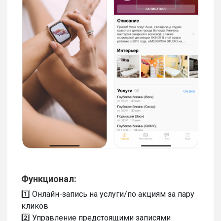
Функционал:
1️⃣ Онлайн-запись на услуги/по акциям за пару
кликов
2️⃣ Управление предстоящими записями