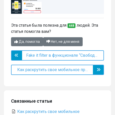
Эта статья была полезна для
людей. Эта
448
статья помогла вам?
Да, помогла
Нет, не для меня
Fake it filter в функционале “Свободные окошки”: имитация загруженности
Как раскрутить свое мобильное приложение?
Связанные статьи
Как раскрутить свое мобильное