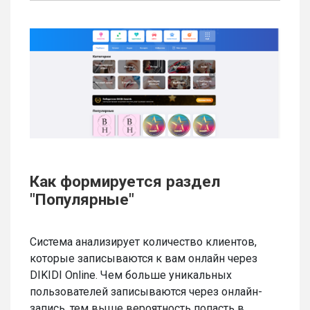
Как формируется раздел
"Популярные"
Система анализирует количество клиентов,
которые записываются к вам онлайн через
DIKIDI Online. Чем больше уникальных
пользователей записываются через онлайн-
запись, тем выше вероятность попасть в