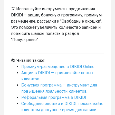
💡 Используйте инструменты продвижения
DIKIDI – акции, бонусную программу, премиум-
размещение, рассылки и "Свободные окошки".
Это поможет увеличить количество записей и
повысить шансы попасть в раздел
"Популярные"
📚 Читайте также:
Премиум-размещение в DIKIDI Online
Акции в DIKIDI — привлекайте новых
клиентов
Бонусная программа — инструмент для
повышения лояльности клиентов
Реферальная программа в DIKIDI
Свободные окошки в DIKIDI: показывайте
клиентам доступное время для записи