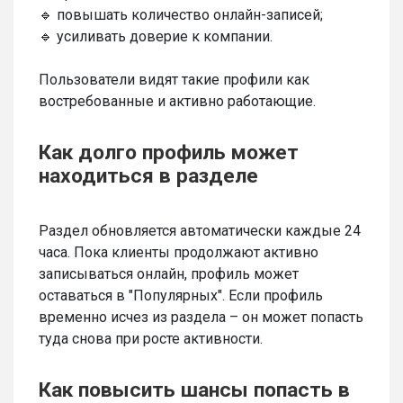
🔹 повышать количество онлайн-записей;
🔹 усиливать доверие к компании.
Пользователи видят такие профили как
востребованные и активно работающие.
Как долго профиль может
находиться в разделе
Раздел обновляется автоматически каждые 24
часа. Пока клиенты продолжают активно
записываться онлайн, профиль может
оставаться в "Популярных". Если профиль
временно исчез из раздела – он может попасть
туда снова при росте активности.
Как повысить шансы попасть в