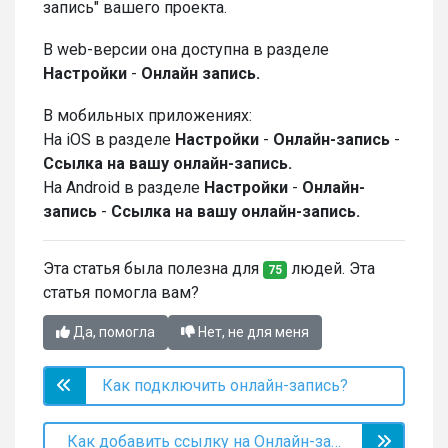
запись" вашего проекта.
В web-версии она доступна в разделе
Настройки
-
Онлайн запись.
В мобильных приложениях:
На iOS в разделе
Настройки
-
Онлайн-запись
-
Ссылка на вашу онлайн-запись.
На Android в разделе
Настройки
-
Онлайн-
запись
-
Ссылка на вашу онлайн-запись.
Эта статья была полезна для
людей. Эта
75
статья помогла вам?
Да, помогла
Нет, не для меня
Как подключить онлайн-запись?
Как добавить ссылку на Онлайн-запись в социальные сети?