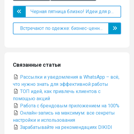
Черная пятница близко! Идеи для рассылок
Встречают по одежке: бизнес-ценность дизайна
Связанные статьи
Рассылки и уведомления в WhatsApp – всё,
что нужно знать для эффективной работы
ТОП идей, как привлечь клиентов с
помощью акций
Работа с брендовым приложением на 100%
Онлайн-запись на максимум: все секреты
настройки и использования
Зарабатывайте на рекомендациях DIKIDI