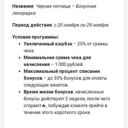
Название
:
Черная пятница – Бонусная
лихорадка
Период действия
:
с 20 ноября по 29 ноября.
Условия программы:
Увеличенный кэшбэк
– 25% от суммы
чека.
Минимальная сумма чека для
начисления
– 1 000 рублей.
Максимальный процент списания
бонусов
– до 30% бонусов для оплаты
следующих визитов.
Время жизни бонусов
: начисленные
бонусы действуют 2 недели, после чего
сгорают🔥, побуждая клиента прийти в
течение этого короткого срока.