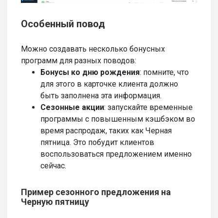
Особенный повод
Можно создавать несколько бонусных
программ для разных поводов:
Бонусы ко дню рождения
: помните, что
для этого в карточке клиента должно
быть заполнена эта информация.
Сезонные акции
: запускайте временные
программы с повышенным кэшбэком во
время распродаж, таких как Черная
пятница. Это побудит клиентов
воспользоваться предложением именно
сейчас.
Пример сезонного предложения на
Черную пятницу