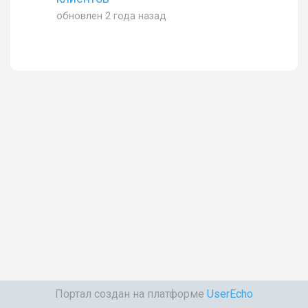
обновлен
2 года назад
Портал создан на платформе
UserEcho