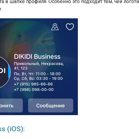
 в шапке профиля. Особенно это подходит тем, чей логот
.
s (iOS):