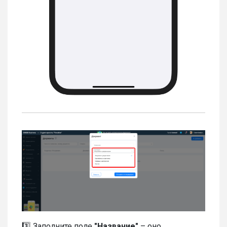
3️⃣ Заполните поле
"Название"
– оно