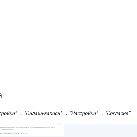
й
тройки” → “Онлайн-запись” → “Настройки” → “Согласия”
.