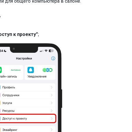
ли для общего компьютера в салоне.
у
оступ к проекту”
;