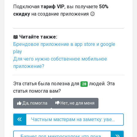
Подключая
тариф VIP
, вы получаете
50%
скидку
на создание приложения 😉
📖 Читайте также:
Брендовое приложение в app store и google
play
Для чего нужно собственное мобильное
приложение?
Эта статья была полезна для
людей. Эта
28
статья помогла вам?
Да, помогла
Нет, не для меня
Частным мастерам на заметку: уведомления без лишних расходов
Бизнес под микроскопом: что покажет аналитика?