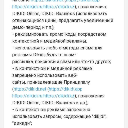
https://dikidi.ru
https://dikidi.kz
), приложениях
DIKIDI Online, DIKIDI Business (использовать
отличающиеся цены, предлагать увеличенный
демо-период и т.п.);
- рекламировать промо-коды посредством
контекстной и медийной рекламы;
- использовать любые методы спама для
рекламы Dikidi, будь то спам-
рассылка, поисковый спам или что-то другое;
- в контекстной и медийной рекламе
запрещено использовать веб-
сайты, принадлежащие Принципалу
(
https://dikidi.net
(
https://dikidi.app
https://dikidi.ru
https://dikidi.kz
), приложения
DIKIDI Online, DIKIDI Business и др.);
- в контекстной рекламе запрещено
использовать запросы, содержащие "dikidi",
"дикиди";