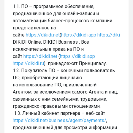
1.1. ПО – программное обеспечение,
предназначенное для онлайн-записи и
автоматизации бизнес-процессов компаний
представленное на
сайте
https://dikidi.net
(
https://dikidi.app
https://dikidi.ru
h
DIKIDI Online, DIKIDI Business . Все
исключительные права на ПО и
сайт
https://dikidi.net
(
https://dikidi.app
https://dikidi.ru
) принадлежат Принципалу.
1.2. Покупатель ПО – конечный пользователь
ПО, приобретающий лицензию
на использование ПО, привлеченный
Агентом, за исключением самого Агента и лиц,
связанных с ним семейными, трудовыми,
гражданско-правовыми отношениями.
1.3. Личный кабинет партнера – веб-сайт
https://dikidi.net/business/agent/payments/
,
предназначенный для просмотра информации